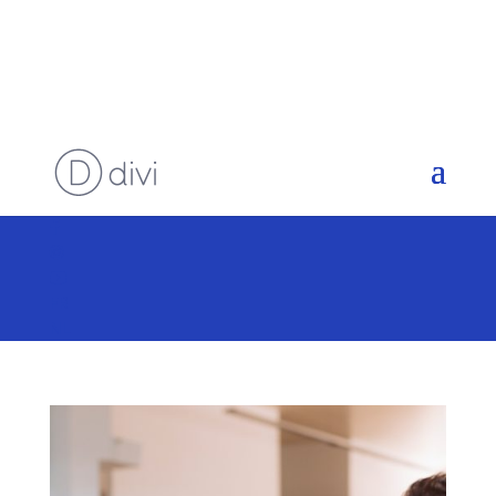
FR
NL