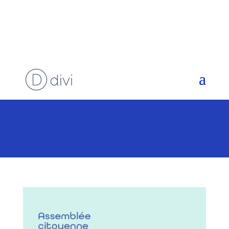
FR
NL