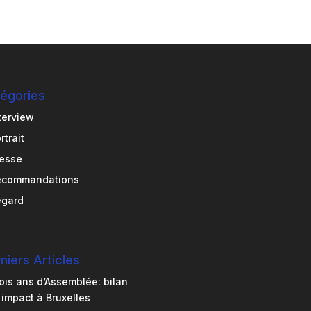
égories
terview
rtrait
esse
ecommandations
egard
niers Articles
ois ans d’Assemblée: bilan
 impact à Bruxelles