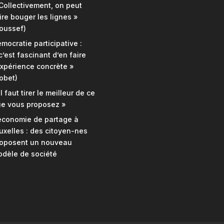
Collectivement, on peut
ire bouger les lignes »
oussef)
mocratie participative :
c’est fascinant d’en faire
expérience concrète »
obet)
Il faut tirer le meilleur de ce
e vous proposez »
économie de partage à
uxelles : des citoyen-nes
oposent un nouveau
dèle de société