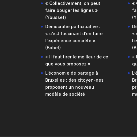
« Collectivement, on peut
« 
faire bouger les lignes »
fa
(Youssef)
(Y
Démocratie participative :
Dé
« c’est fascinant d’en faire
« 
l’expérience concrète »
l’
(Bobet)
(B
« Il faut tirer le meilleur de ce
« 
que vous proposez »
qu
L’économie de partage à
L’
Bruxelles : des citoyen-nes
Br
proposent un nouveau
pr
modèle de société
mo