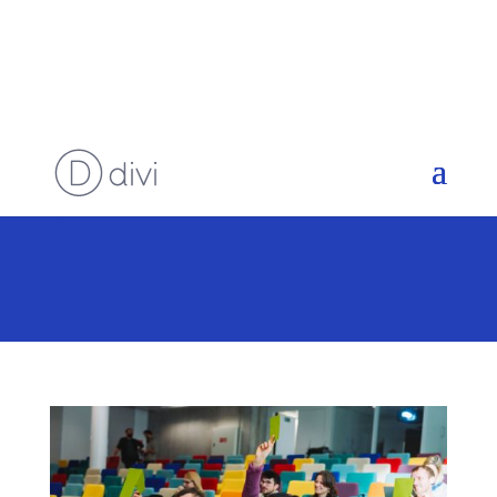
FR
NL