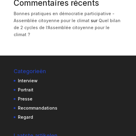
Commentaires récents
Bonnes pratiques en démocratie participative -
Assemblée citoyenne pour le climat
sur
Quel bilan
de 2 cycles de l’Assemblée citoyenne pour le
climat ?
Categorieën
Interview
Portrait
Presse
Recommandations
Regard
Laatste artikelen